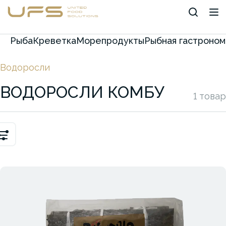
Г
отовая
еда
И
кра
Рыба
Креветка
Морепродукты
Рыбная гастроном
Водоросли
ВОДОРОСЛИ КОМБУ
1 товар