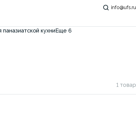
info@ufs.ru
 паназиатской кухни
Еще
6
1 товар