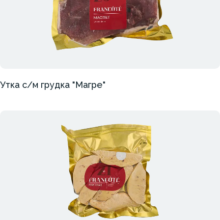
Утка с/м грудка "Магре"