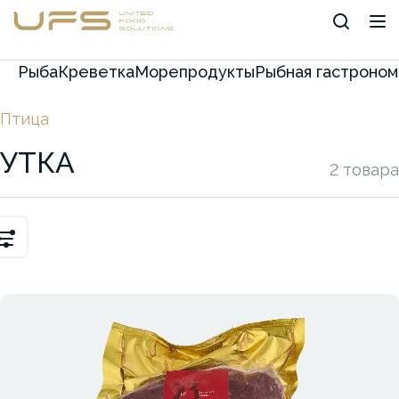
Рыба
Креветка
Морепродукты
Рыбная гастроном
Птица
УТКА
2 товара