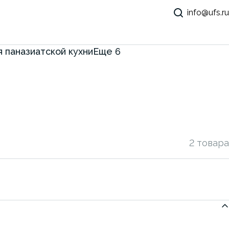
info@ufs.ru
 паназиатской кухни
Еще
6
2 товара