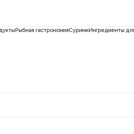
дукты
Рыбная гастрономия
Сурими
Ингредиенты для