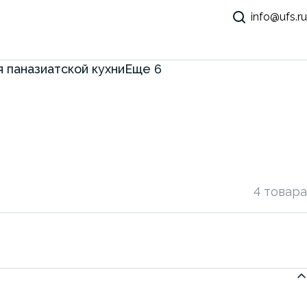
info@ufs.ru
 паназиатской кухни
Еще
6
4 товара