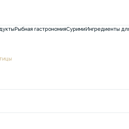
дукты
Рыбная гастрономия
Сурими
Ингредиенты для
птицы