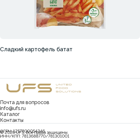
Сладкий картофель батат
Почта для вопросов
info@ufs.ru
Каталог
Контакты
ОГРН:
1257800054346
©
2026
UFS. Все права защищены.
ИНН/КПП:
7813688770/781301001