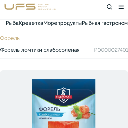
Рыба
Креветка
Морепродукты
Рыбная гастроном
Форель
Форель ломтики слабосоленая
P0000027401