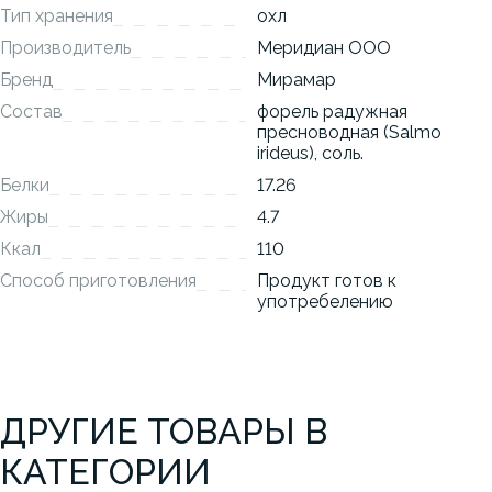
Тип хранения
охл
Производитель
Меридиан ООО
Бренд
Мирамар
Состав
форель радужная
пресноводная (Salmo
irideus), соль.
Белки
17.26
Жиры
4.7
Ккал
110
Способ приготовления
Продукт готов к
употребелению
ДРУГИЕ ТОВАРЫ В
КАТЕГОРИИ