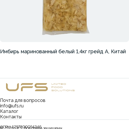
Имбирь маринованный белый 1,4кг грейд А, Китай
Почта для вопросов
info@ufs.ru
Каталог
Контакты
ОГРН:
1257800054346
©
2026
UFS. Все права защищены.