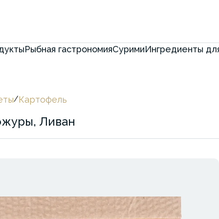
дукты
Рыбная гастрономия
Сурими
Ингредиенты для
еты
/
Картофель
ожуры, Ливан