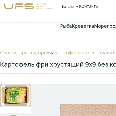
Контакты
Каталог
Рыба
Креветка
Морепро
Овощи, фрукты, орехи
/
Картофельные специалит
Картофель фри хрустящий 9х9 без к