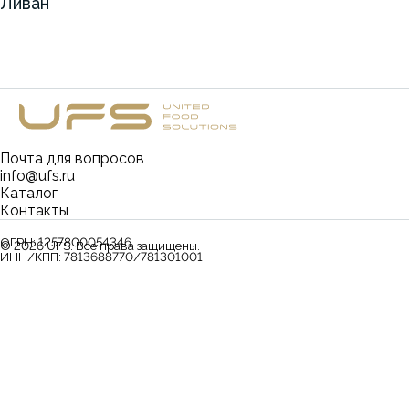
Ливан
Почта для вопросов
info@ufs.ru
Каталог
Контакты
ОГРН:
1257800054346
©
2026
UFS. Все права защищены.
ИНН/КПП:
7813688770/781301001