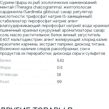
Сурими (фарш из рыб зоологических наименований:
минтай (Theragra chalcogramma), желтополосая
сардинелла (Sardinella gibbosa); сахар; регулятор
кислотности: трифосфат натрия (5-замещённый);
стабилизатор: пирофосфат натрия; агент
влагоудерживающий: пирофосфат натрия); вода; крахмал
пшеничный; крахмал кукурузный; ароматизаторы; сахар;
соль; масло растительное; белок яичный; загуститель:
Е407; мальтодекстрин; агент желирующий: хлорид калия;
красители: кармины, экстракт паприки, диоксид титана.
Возможно наличие следов ракообразных, сои и
продуктов их переработки, диоксида серы и сульфитов
Белки
5.61
Жиры
0.5
Углеводы
18
Ккал
99