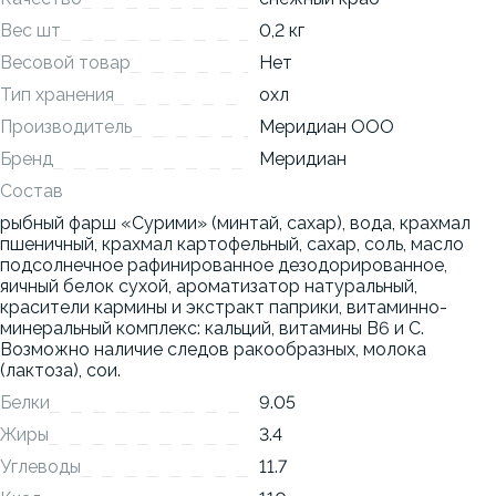
Вес шт
0,2 кг
Весовой товар
Нет
Тип хранения
охл
Производитель
Меридиан ООО
Бренд
Меридиан
Состав
рыбный фарш «Сурими» (минтай, сахар), вода, крахмал
пшеничный, крахмал картофельный, сахар, соль, масло
подсолнечное рафинированное дезодорированное,
яичный белок сухой, ароматизатор натуральный,
красители кармины и экстракт паприки, витаминно-
минеральный комплекс: кальций, витамины В6 и С.
Возможно наличие следов ракообразных, молока
(лактоза), сои.
Белки
9.05
Жиры
3.4
Углеводы
11.7