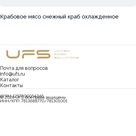
Крабовое мясо снежный краб охлажденное
Почта для вопросов
info@ufs.ru
Каталог
Контакты
ОГРН:
1257800054346
©
2026
UFS. Все права защищены.
ИНН/КПП:
7813688770/781301001