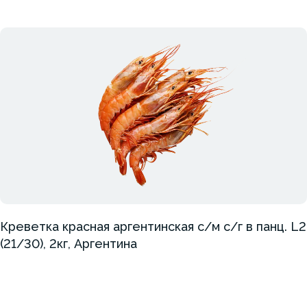
Креветка красная аргентинская с/м с/г в панц. L2
(21/30), 2кг, Аргентина