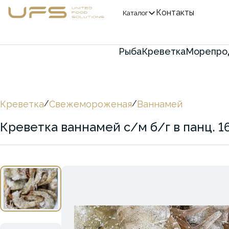
Контакты
Каталог
Рыба
Креветка
Морепро
Креветка
/
Свежемороженая
/
Ваннамей
Креветка ваннамей с/м б/г в панц. 16/