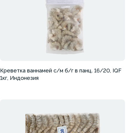
Креветка ваннамей с/м б/г в панц. 16/20, IQF
1кг, Индонезия