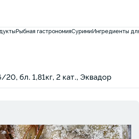
дукты
Рыбная гастрономия
Сурими
Ингредиенты для
20, бл. 1,81кг, 2 кат., Эквадор