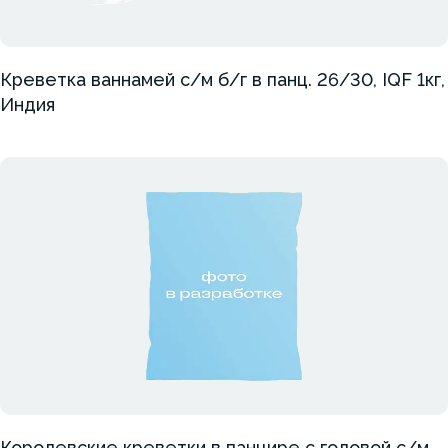
Креветка ваннамей с/м б/г в панц. 26/30, IQF 1кг,
Индия
Королевские креветки в панцире с головой с/м