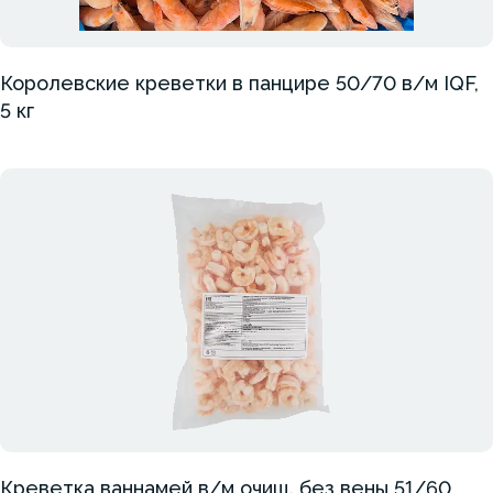
Королевские креветки в панцире 50/70 в/м IQF,
5 кг
Креветка ваннамей в/м очищ. без вены 51/60,