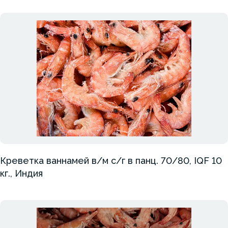
Креветка ваннамей в/м с/г в панц. 70/80, IQF 10
кг., Индия