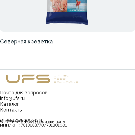
Северная креветка
Почта для вопросов
info@ufs.ru
Каталог
Контакты
ОГРН:
1257800054346
©
2026
UFS. Все права защищены.
ИНН/КПП:
7813688770/781301001