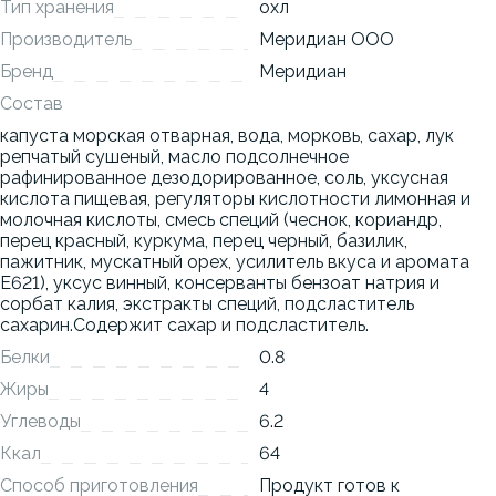
Тип хранения
охл
Производитель
Меридиан ООО
Бренд
Меридиан
Состав
капуста морская отварная, вода, морковь, сахар, лук
репчатый сушеный, масло подсолнечное
рафинированное дезодорированное, соль, уксусная
кислота пищевая, регуляторы кислотности лимонная и
молочная кислоты, смесь специй (чеснок, кориандр,
перец красный, куркума, перец черный, базилик,
пажитник, мускатный орех, усилитель вкуса и аромата
Е621), уксус винный, консерванты бензоат натрия и
сорбат калия, экстракты специй, подсластитель
сахарин.Содержит сахар и подсластитель.
Белки
0.8
Жиры
4
Углеводы
6.2
Ккал
64
Способ приготовления
Продукт готов к