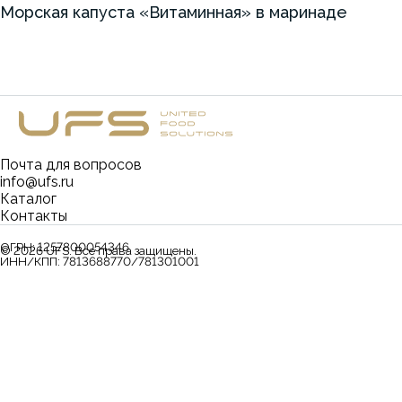
Морская капуста «Витаминная» в маринаде
Почта для вопросов
info@ufs.ru
Каталог
Контакты
ОГРН:
1257800054346
©
2026
UFS. Все права защищены.
ИНН/КПП:
7813688770/781301001