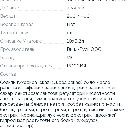
Добавки
в масле
Вес шт
200 / 400 г
Весовой товар
Нет
Тип хранения
охл
Описание Упаковки
10x0,2кг
Производитель
Вичи-Русь ООО
Бренд
VICI
Страна происхождения
РОССИЯ
Состав
Сельдь тихоокеанская (Clupea pallasi) филе; масло
рапсовое рафинированное дезодорированное; соль;
сахар; декстроза; лактоза; регуляторы кислотности:
ацетат натрия, лимонная кислота, уксусная кислота;
консерванты: бензоат натрия, сорбат калия; пряности
(перец красный; перец черный; перец душистый; фенхель;
экстракт кориандра; лук; чеснок; экстракт дрожжей;
гидролизат растительного белка (кукуруза);
ароматизатор)