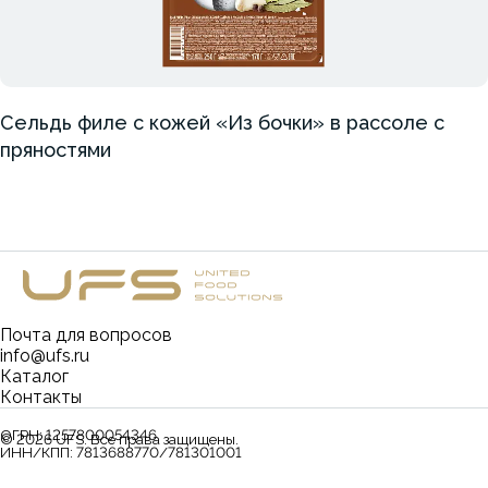
Сельдь филе с кожей «Из бочки» в рассоле с
пряностями
Почта для вопросов
info@ufs.ru
Каталог
Контакты
ОГРН:
1257800054346
©
2026
UFS. Все права защищены.
ИНН/КПП:
7813688770/781301001