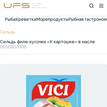
Рыба
Креветка
Морепродукты
Рыбная гастроном
Сельдь
Сельдь филе-кусочки «К картошке» в масле
00115107006