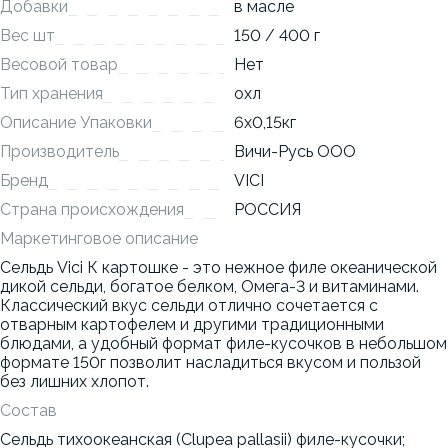
Добавки
в масле
Вес шт
150 / 400 г
Весовой товар
Нет
Тип хранения
охл
Описание Упаковки
6x0,15кг
Производитель
Вичи-Русь ООО
Бренд
VICI
Страна происхождения
РОССИЯ
Маркетинговое описание
Сельдь Vici К картошке - это нежное филе океанической
дикой сельди, богатое белком, Омега-3 и витаминами.
Классический вкус сельди отлично сочетается с
отварным картофелем и другими традиционными
блюдами, а удобный формат филе-кусочков в небольшом
формате 150г позволит насладиться вкусом и пользой
без лишних хлопот.
Состав
Сельдь тихоокеанская (Clupea pallasii) филе-кусочки;