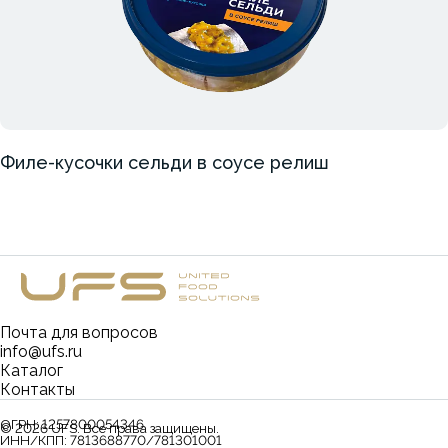
Филе-кусочки сельди в соусе релиш
Почта для вопросов
info@ufs.ru
Каталог
Контакты
ОГРН:
1257800054346
©
2026
UFS. Все права защищены.
ИНН/КПП:
7813688770/781301001