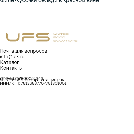
Филе-кусочки сельди в красном вине
Почта для вопросов
info@ufs.ru
Каталог
Контакты
ОГРН:
1257800054346
©
2026
UFS. Все права защищены.
ИНН/КПП:
7813688770/781301001