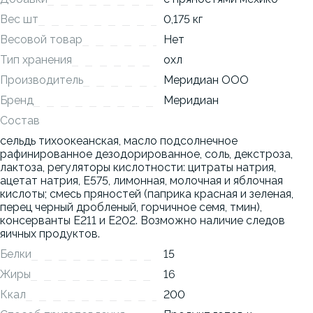
Вес шт
0,175 кг
Весовой товар
Нет
Тип хранения
охл
Производитель
Меридиан ООО
Бренд
Меридиан
Состав
сельдь тихоокеанская, масло подсолнечное
рафинированное дезодорированное, соль, декстроза,
лактоза, регуляторы кислотности: цитраты натрия,
ацетат натрия, Е575, лимонная, молочная и яблочная
кислоты; смесь пряностей (паприка красная и зеленая,
перец черный дробленый, горчичное семя, тмин),
консерванты Е211 и Е202. Возможно наличие следов
яичных продуктов.
Белки
15
Жиры
16
Ккал
200