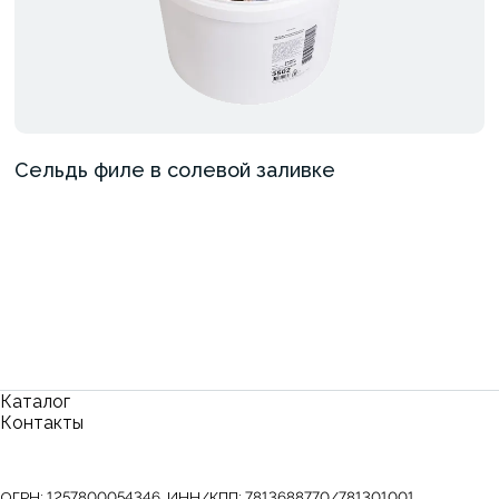
Сельдь филе в солевой заливке
Каталог
Контакты
ОГРН:
1257800054346
,
ИНН/КПП:
7813688770/781301001