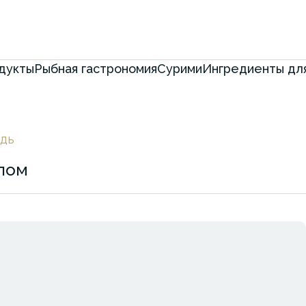
дукты
Рыбная гастрономия
Сурими
Ингредиенты для
дь
опом