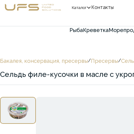
Контакты
Каталог
Рыба
Креветка
Морепро
Бакалея, консервация, пресервы
/
Пресервы
/
Сель
Сельдь филе-кусочки в масле с укр