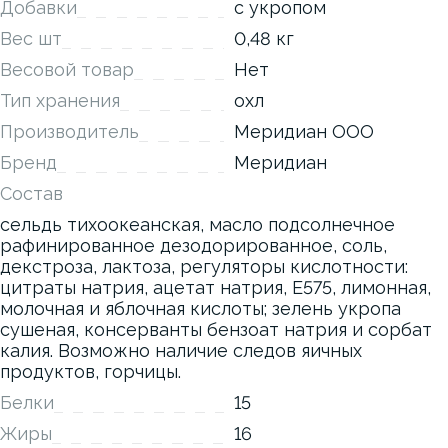
Добавки
с укропом
Вес шт
0,48 кг
Весовой товар
Нет
Тип хранения
охл
Производитель
Меридиан ООО
Бренд
Меридиан
Состав
сельдь тихоокеанская, масло подсолнечное
рафинированное дезодорированное, соль,
декстроза, лактоза, регуляторы кислотности:
цитраты натрия, ацетат натрия, Е575, лимонная,
молочная и яблочная кислоты; зелень укропа
сушеная, консерванты бензоат натрия и сорбат
калия. Возможно наличие следов яичных
продуктов, горчицы.
Белки
15
Жиры
16