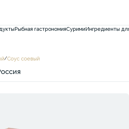
дукты
Рыбная гастрономия
Сурими
Ингредиенты для
ый
/
Соус соевый
Россия