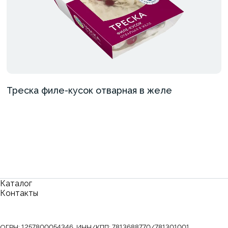
Треска филе-кусок отварная в желе
Каталог
Контакты
ОГРН:
1257800054346
,
ИНН/КПП:
7813688770/781301001