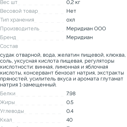
Вес шт
0,2 кг
Весовой товар
Нет
Тип хранения
охл
Производитель
Меридиан ООО
Бренд
Меридиан
Состав
судак отварной, вода, желатин пищевой, клюква,
соль, уксусная кислота пищевая, регуляторы
кислотности: винная, лимонная и яблочная
кислоты, консервант бензоат натрия, экстракты
пряностей, усилитель вкуса и аромата глутамат
натрия 1-замещенный.
Белки
7.98
Жиры
0.5
Углеводы
0.4
Ккал
40