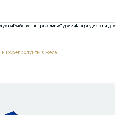
дукты
Рыбная гастрономия
Сурими
Ингредиенты для
 и морепродукты в желе