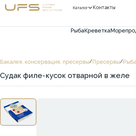
Контакты
Каталог
Рыба
Креветка
Морепро
Бакалея, консервация, пресервы
/
Пресервы
/
Рыба
Судак филе-кусок отварной в желе