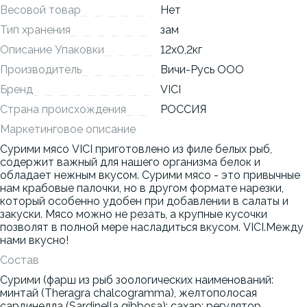
Весовой товар
Нет
Тип хранения
зам
Описание Упаковки
12x0,2кг
Производитель
Вичи-Русь ООО
Бренд
VICI
Страна происхождения
РОССИЯ
Маркетинговое описание
Сурими мясо VICI приготовлено из филе белых рыб,
содержит важный для нашего организма белок и
обладает нежным вкусом. Сурими мясо - это привычные
нам крабовые палочки, но в другом формате нарезки,
который особенно удобен при добавлении в салаты и
закуски. Мясо можно не резать, а крупные кусочки
позволят в полной мере насладиться вкусом. VICI.Между
нами вкусно!
Состав
Сурими (фарш из рыб зоологических наименований:
минтай (Theragra chalcogramma), желтополосая
сардинелла (Sardinella gibbosa); сахар; регулятор