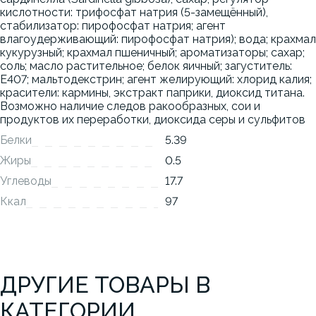
кислотности: трифосфат натрия (5-замещённый),
стабилизатор: пирофосфат натрия; агент
влагоудерживающий: пирофосфат натрия); вода; крахмал
кукурузный; крахмал пшеничный; ароматизаторы; сахар;
соль; масло растительное; белок яичный; загуститель:
Е407; мальтодекстрин; агент желирующий: хлорид калия;
красители: кармины, экстракт паприки, диоксид титана.
Возможно наличие следов ракообразных, сои и
продуктов их переработки, диоксида серы и сульфитов
Белки
5.39
Жиры
0.5
Углеводы
17.7
Ккал
97
ДРУГИЕ ТОВАРЫ В
КАТЕГОРИИ