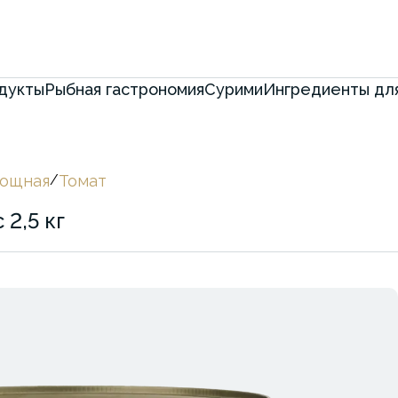
дукты
Рыбная гастрономия
Сурими
Ингредиенты для
вощная
/
Томат
2,5 кг