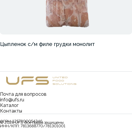
Цыпленок с/м филе грудки монолит
Почта для вопросов
info@ufs.ru
Каталог
Контакты
ОГРН:
1257800054346
©
2026
UFS. Все права защищены.
ИНН/КПП:
7813688770/781301001