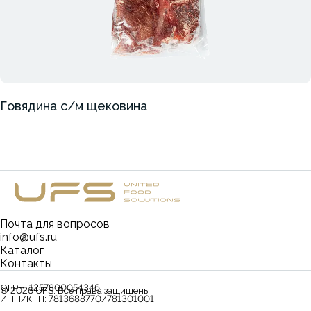
Говядина с/м щековина
Почта для вопросов
info@ufs.ru
Каталог
Контакты
ОГРН:
1257800054346
©
2026
UFS. Все права защищены.
ИНН/КПП:
7813688770/781301001