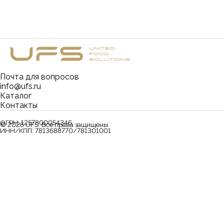
Почта для вопросов
info@ufs.ru
Каталог
Контакты
ОГРН:
1257800054346
©
2026
UFS. Все права защищены.
ИНН/КПП:
7813688770/781301001