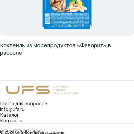
Коктейль из морепродуктов «Фаворит» в
рассоле
Почта для вопросов
info@ufs.ru
Каталог
Контакты
ОГРН:
1257800054346
©
2026
UFS. Все права защищены.