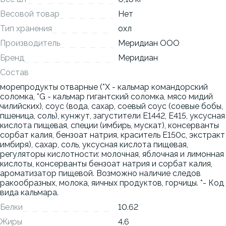
Весовой товар
Нет
Тип хранения
охл
Производитель
Меридиан ООО
Бренд
Меридиан
Состав
морепродукты отварные (*X - кальмар командорский
соломка, *G - кальмар гигантский соломка, мясо мидий
чилийских), соус (вода, сахар, соевый соус (соевые бобы,
пшеница, соль), кунжут, загустители E1442, E415, уксусная
кислота пищевая, специи (имбирь, мускат), консерванты
сорбат калия, бензоат натрия, краситель E150c, экстракт
имбиря), сахар, соль, уксусная кислота пищевая,
регуляторы кислотности: молочная, яблочная и лимонная
кислоты, консерванты бензоат натрия и сорбат калия,
ароматизатор пищевой. Возможно наличие следов
ракообразных, молока, яичных продуктов, горчицы. *- Код
вида кальмара.
Белки
10.62
Жиры
4.6