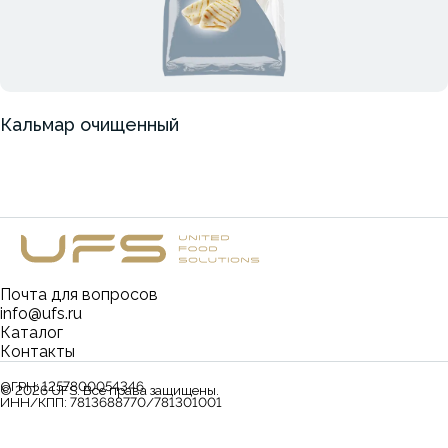
Кальмар очищенный
Почта для вопросов
info@ufs.ru
Каталог
Контакты
ОГРН:
1257800054346
©
2026
UFS. Все права защищены.
ИНН/КПП:
7813688770/781301001