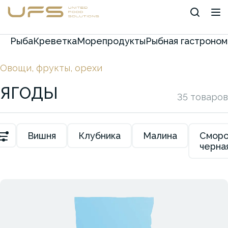
Рыба
Креветка
Морепродукты
Рыбная гастроном
Овощи, фрукты, орехи
ЯГОДЫ
35 товаров
Вишня
Клубника
Малина
Сморо
черна