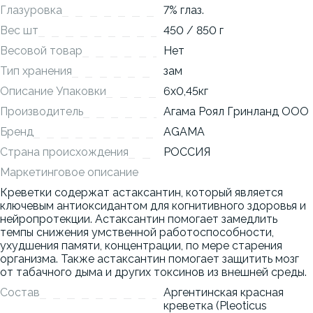
Глазуровка
7% глаз.
Вес шт
450 / 850 г
Весовой товар
Нет
Тип хранения
зам
Описание Упаковки
6x0,45кг
Производитель
Агама Роял Гринланд ООО
Бренд
AGAMA
Страна происхождения
РОССИЯ
Маркетинговое описание
Креветки содержат астаксантин, который является
ключевым антиоксидантом для когнитивного здоровья и
нейропротекции. Астаксантин помогает замедлить
темпы снижения умственной работоспособности,
ухудшения памяти, концентрации, по мере старения
организма. Также астаксантин помогает защитить мозг
от табачного дыма и других токсинов из внешней среды.
Состав
Аргентинская красная
креветка (Pleoticus