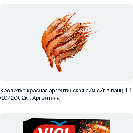
Креветка красная аргентинская с/м с/г в панц. L1
(10/20), 2кг, Аргентина