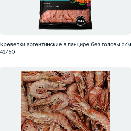
Креветки аргентинские в панцире без головы с/м
41/50