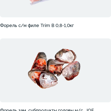
Форель с/м филе Trim B 0,8-1,0кг
Форель зам. субпродукты головы м/с , IQF