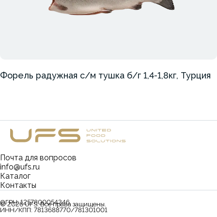
Форель радужная с/м тушка б/г 1,4-1,8кг, Турция
Почта для вопросов
info@ufs.ru
Каталог
Контакты
ОГРН:
1257800054346
©
2026
UFS. Все права защищены.
ИНН/КПП:
7813688770/781301001