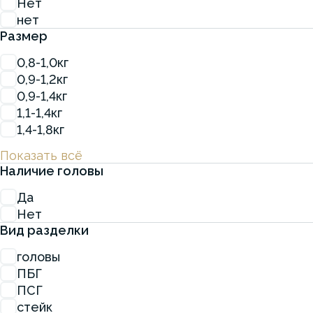
Нет
нет
Размер
0,8-1,0кг
0,9-1,2кг
0,9-1,4кг
1,1-1,4кг
1,4-1,8кг
Показать всё
Наличие головы
Да
Нет
Вид разделки
головы
ПБГ
ПСГ
стейк