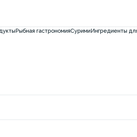
дукты
Рыбная гастрономия
Сурими
Ингредиенты для