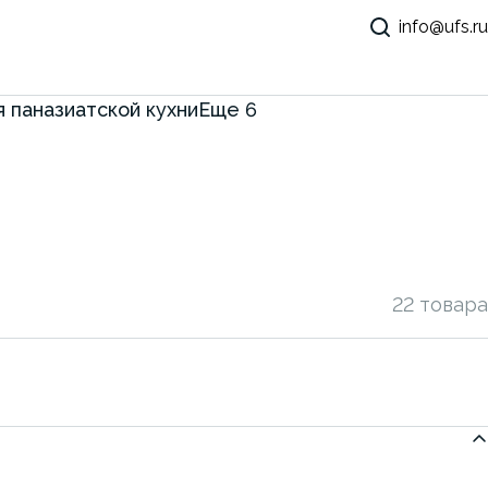
info@ufs.ru
 паназиатской кухни
Еще
6
22 товара