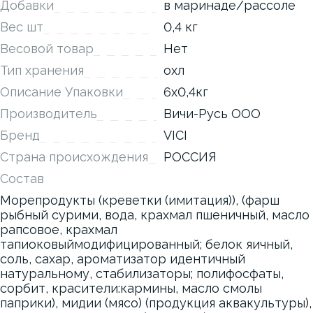
Добавки
в маринаде/рассоле
Вес шт
0,4 кг
Весовой товар
Нет
Тип хранения
охл
Описание Упаковки
6x0,4кг
Производитель
Вичи-Русь ООО
Бренд
VICI
Страна происхождения
РОССИЯ
Состав
Морепродукты (креветки (имитация)), (фарш
рыбный сурими, вода, крахмал пшеничный, масло
рапсовое, крахмал
тапиоковыймодифицированный; белок яичный,
соль, сахар, ароматизатор идентичный
натуральному, стабилизаторы; полифосфаты,
сорбит, красители:кармины, масло смолы
паприки), мидии (мясо) (продукция аквакультуры),