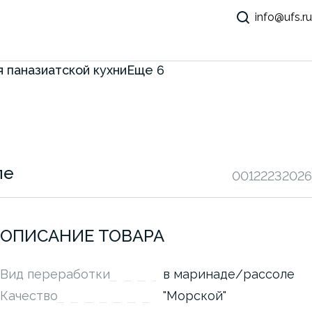
info@ufs.ru
 паназиатской кухни
Еще
6
ле
00122232026
ОПИСАНИЕ ТОВАРА
Вид переработки
в маринаде/рассоле
Качество
"Морской"