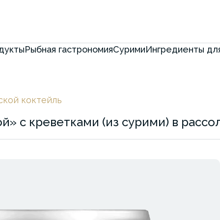
дукты
Рыбная гастрономия
Сурими
Ингредиенты для
кой коктейль
» с креветками (из сурими) в рассо