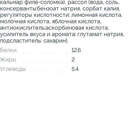
кальмар филе-соломка), рассол (вода, соль,
консерванты:бензоат натрия, сорбат калия,
регуляторы кислотности: лимонная кислота,
молочная кислота, яблочная кислота,
антиокислитель:аскорбиновая кислота,
усилитель вкуса и аромата: глутамат натрия,
подсластитель: сахарин).
Белки
12.6
Жиры
2
Углеводы
5.4