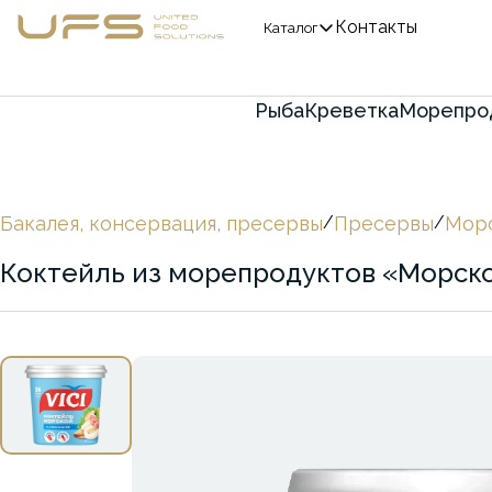
Контакты
Каталог
Рыба
Креветка
Морепро
Бакалея, консервация, пресервы
/
Пресервы
/
Морс
Коктейль из морепродуктов «Морской