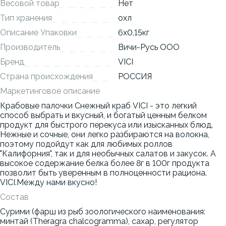
Весовой товар
Нет
Тип хранения
охл
Описание Упаковки
6x0,15кг
Производитель
Вичи-Русь ООО
Бренд
VICI
Страна происхождения
РОССИЯ
Маркетинговое описание
Крабовые палочки Снежный краб VICI - это легкий
способ выбрать и вкусный, и богатый ценным белком
продукт для быстрого перекуса или изысканных блюд.
Нежные и сочные, они легко разбираются на волокна,
поэтому подойдут как для любимых роллов
"Калифорния", так и для необычных салатов и закусок. А
высокое содержание белка более 8г в 100г продукта
позволит быть уверенным в полноценности рациона.
VICI.Между нами вкусно!
Состав
Сурими (фарш из рыб зоологического наименования:
минтай (Theragra chalcogramma), сахар, регулятор