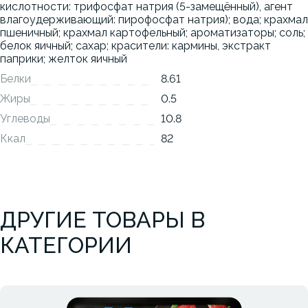
кислотности: трифосфат натрия (5-замещённый), агент
влагоудерживающий: пирофосфат натрия); вода; крахмал
пшеничный; крахмал картофельный; ароматизаторы; соль;
белок яичный; сахар; красители: кармины, экстракт
паприки; желток яичный
Белки
8.61
Жиры
0.5
Углеводы
10.8
Ккал
82
ДРУГИЕ ТОВАРЫ В
КАТЕГОРИИ