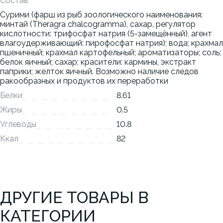
Состав
Сурими (фарш из рыб зоологического наименования:
минтай (Theragra chalcogramma), сахар, регулятор
кислотности: трифосфат натрия (5-замещённый), агент
влагоудерживающий: пирофосфат натрия); вода; крахмал
пшеничный; крахмал картофельный; ароматизаторы; соль;
белок яичный; сахар; красители: кармины, экстракт
паприки; желток яичный. Возможно наличие следов
ракообразных и продуктов их переработки
Белки
8.61
Жиры
0.5
Углеводы
10.8
Ккал
82
ДРУГИЕ ТОВАРЫ В
КАТЕГОРИИ