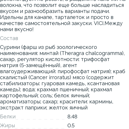
волокна, что позволит еще больше насладиться
вкусом и разнообразить варианты подачи.
Идельны для канапе, тарталеток и просто в
качестве самостоятельной закуски. VICI.Между
нами вкусно!
Состав
Сурими (фарш из рыб зоологического
наименования: минтай (Theragra chalcogramma),
сахар, регулятор кислотности: трифосфат
натрия (5-замещённый), агент
влагоудерживающий: пирофосфат натрия); краб
скалистый (Canсer irroratus) мясо (содержит
стабилизаторы: гуаровая камедь, ксантановая
камедь); вода; крахмал пшеничный; крахмал
картофельный; соль; белок яичный;
ароматизаторы; сахар; красители: кармины,
экстракт паприки; желток яичный
Белки
8.48
Жиры
0.5