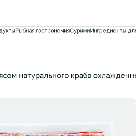
дукты
Рыбная гастрономия
Сурими
Ингредиенты для
ясом натурального краба охлажденн