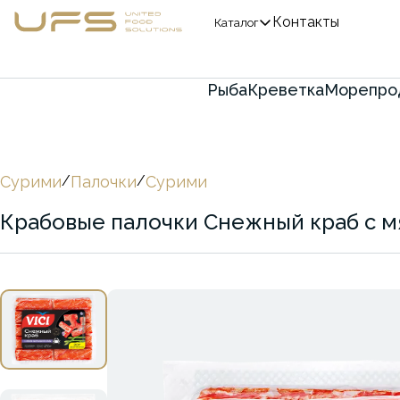
Контакты
Каталог
Рыба
Креветка
Морепро
Сурими
/
Палочки
/
Сурими
Крабовые палочки Снежный краб с м