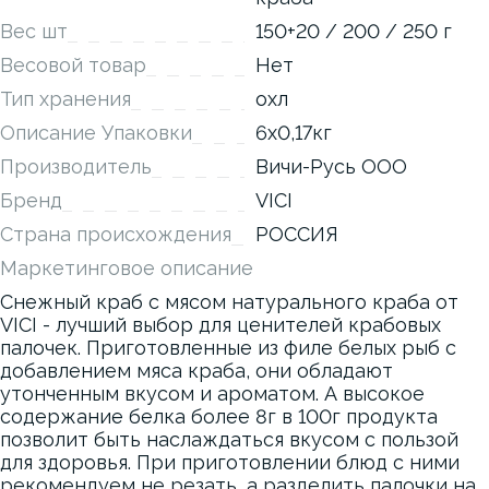
Вес шт
150+20 / 200 / 250 г
Весовой товар
Нет
Тип хранения
охл
Описание Упаковки
6x0,17кг
Производитель
Вичи-Русь ООО
Бренд
VICI
Страна происхождения
РОССИЯ
Маркетинговое описание
Снежный краб с мясом натурального краба от
VICI - лучший выбор для ценителей крабовых
палочек. Приготовленные из филе белых рыб с
добавлением мяса краба, они обладают
утонченным вкусом и ароматом. А высокое
содержание белка более 8г в 100г продукта
позволит быть наслаждаться вкусом с пользой
для здоровья. При приготовлении блюд с ними
рекомендуем не резать, а разделить палочки на