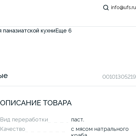
info@ufs.ru
 паназиатской кухни
Еще
6
ые
00101305219
ОПИСАНИЕ ТОВАРА
Вид переработки
паст.
Качество
с мясом натрального
краба