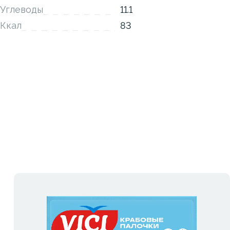
Углеводы
11.1
Ккал
83