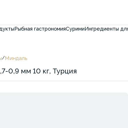
дукты
Рыбная гастрономия
Сурими
Ингредиенты для
ы
/
Миндаль
7-0,9 мм 10 кг, Турция