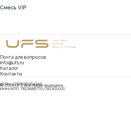
Смесь VIP
Почта для вопросов
info@ufs.ru
Каталог
Контакты
ОГРН:
1257800054346
©
2026
UFS. Все права защищены.
ИНН/КПП:
7813688770/781301001