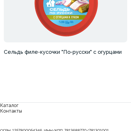
Сельдь филе-кусочки "По-русски" с огурцами
Каталог
Контакты
ОГРН:
1257800054346
,
ИНН/КПП:
7813688770/781301001