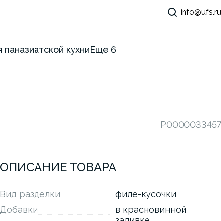
info@ufs.ru
 паназиатской кухни
Еще
6
P0000033457
ОПИСАНИЕ ТОВАРА
Вид разделки
филе-кусочки
Добавки
в красновинной
заливке