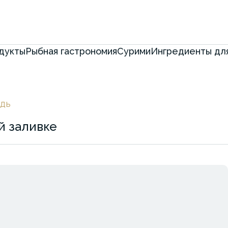
дукты
Рыбная гастрономия
Сурими
Ингредиенты для
дь
й заливке