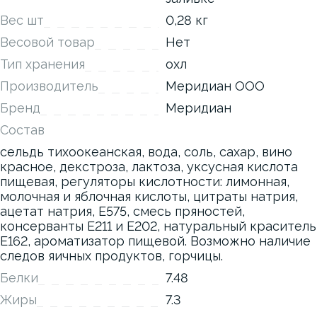
Вес шт
0,28 кг
Весовой товар
Нет
Тип хранения
охл
Производитель
Меридиан ООО
Бренд
Меридиан
Состав
сельдь тихоокеанская, вода, соль, сахар, вино
красное, декстроза, лактоза, уксусная кислота
пищевая, регуляторы кислотности: лимонная,
молочная и яблочная кислоты, цитраты натрия,
ацетат натрия, Е575, смесь пряностей,
консерванты Е211 и Е202, натуральный краситель
Е162, ароматизатор пищевой. Возможно наличие
следов яичных продуктов, горчицы.
Белки
7.48
Жиры
7.3