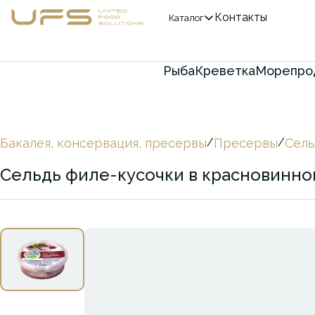
Контакты
Каталог
Рыба
Креветка
Морепро
Бакалея, консервация, пресервы
/
Пресервы
/
Сель
Сельдь филе-кусочки в красновинно