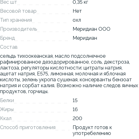
Вес шт
0,35 кг
Весовой товар
Нет
Тип хранения
охл
Производитель
Меридиан ООО
Бренд
Меридиан
Состав
сельдь тихоокеанская, масло подсолнечное
рафинированное дезодорированное, соль, декстроза,
лактоза, регуляторы кислотности: цитраты натрия,
ацетат натрия, Е575, лимонная, молочная и яблочная
кислоты, зелень укропа сушеная, консерванты бензоат
натрия и сорбат калия. Возможно наличие следов яичных
продуктов, горчицы.
Белки
15
Жиры
16
Ккал
200
Способ приготовления
Продукт готов к
употребелению