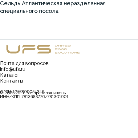
Сельдь Атлантическая неразделанная
специального посола
Почта для вопросов
info@ufs.ru
Каталог
Контакты
ОГРН:
1257800054346
©
2026
UFS. Все права защищены.
ИНН/КПП:
7813688770/781301001