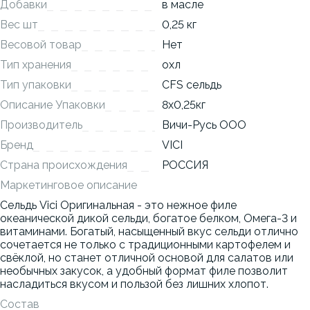
Добавки
в масле
Вес шт
0,25 кг
Весовой товар
Нет
Тип хранения
охл
Тип упаковки
СFS сельдь
Описание Упаковки
8x0,25кг
Производитель
Вичи-Русь ООО
Бренд
VICI
Страна происхождения
РОССИЯ
Маркетинговое описание
Сельдь Vici Оригинальная - это нежное филе
океанической дикой сельди, богатое белком, Омега-3 и
витаминами. Богатый, насыщенный вкус сельди отлично
сочетается не только с традиционными картофелем и
свёклой, но станет отличной основой для салатов или
необычных закусок, а удобный формат филе позволит
насладиться вкусом и пользой без лишних хлопот.
Состав