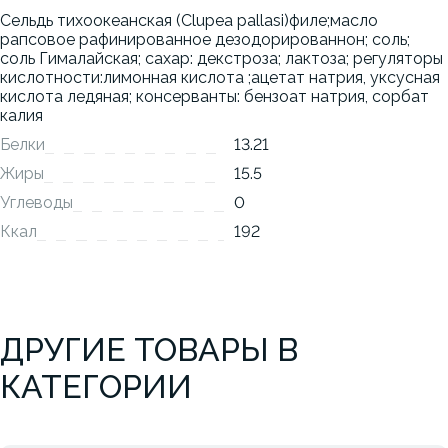
Сельдь тихоокеанская (Clupea pallasi)филе;масло
рапсовое рафинированное дезодорированнон; соль;
соль Гималайская; сахар: декстроза; лактоза; регуляторы
кислотности:лимонная кислота ;ацетат натрия, уксусная
кислота ледяная; консерванты: бензоат натрия, сорбат
калия
Белки
13.21
Жиры
15.5
Углеводы
0
Ккал
192
ДРУГИЕ ТОВАРЫ В
КАТЕГОРИИ