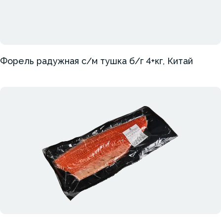
Форель радужная с/м тушка б/г 4+кг, Китай