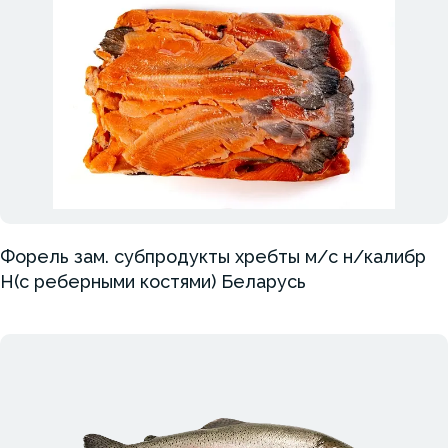
Форель зам. субпродукты хребты м/с н/калибр
Н(с реберными костями) Беларусь