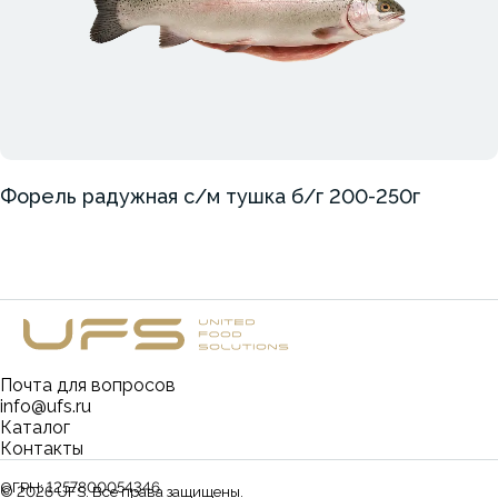
Форель радужная с/м тушка б/г 200-250г
Почта для вопросов
info@ufs.ru
Каталог
Контакты
ОГРН:
1257800054346
©
2026
UFS. Все права защищены.