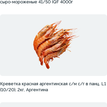
сыро-мороженые 41/50 IQF 4000г
Креветка красная аргентинская с/м с/г в панц. L1
(10/20), 2кг, Аргентина