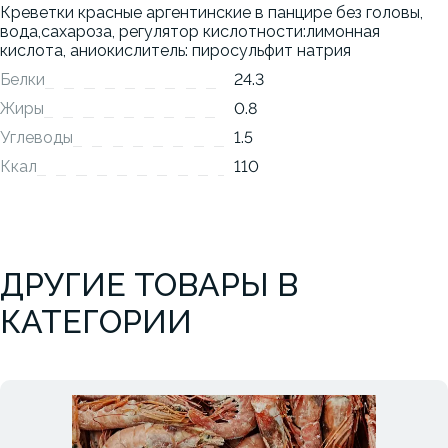
Креветки красные аргентинские в панцире без головы,
вода,сахароза, регулятор кислотности:лимонная
кислота, аниокислитель: пиросульфит натрия
Белки
24.3
Жиры
0.8
Углеводы
1.5
Ккал
110
ДРУГИЕ ТОВАРЫ В
КАТЕГОРИИ